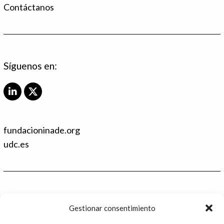
Contáctanos
Síguenos en:
L
X
i
T
n
w
k
i
fundacioninade.org
e
t
d
t
udc.es
I
e
n
r
Contacto
Gestionar consentimiento