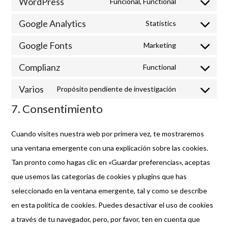
WordPress
Funcional, Functional
Consent
service
to
Google Analytics
Statistics
google-
Consent
service
recaptcha
to
Google Fonts
Marketing
wordpress
Consent
service
to
Complianz
Functional
google-
Consent
service
analytics
to
Varios
Propósito pendiente de investigación
google-
Consent
service
7. Consentimiento
fonts
to
complianz
service
Cuando visites nuestra web por primera vez, te mostraremos
varios
una ventana emergente con una explicación sobre las cookies.
Tan pronto como hagas clic en «Guardar preferencias», aceptas
que usemos las categorías de cookies y plugins que has
seleccionado en la ventana emergente, tal y como se describe
en esta política de cookies. Puedes desactivar el uso de cookies
a través de tu navegador, pero, por favor, ten en cuenta que