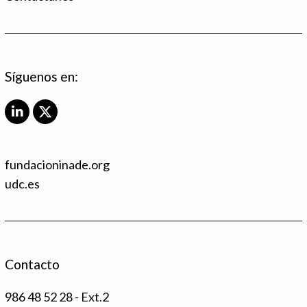
Síguenos en:
L
X
i
T
n
w
k
i
fundacioninade.org
e
t
d
t
udc.es
I
e
n
r
Contacto
986 48 52 28 - Ext.2