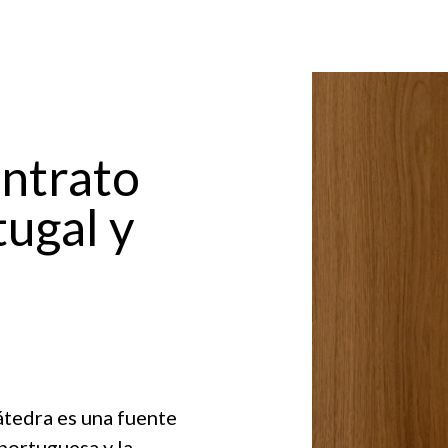
ontrato
tugal y
átedra es una fuente
portuguesa y la