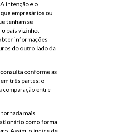
 A intenção e o
r que empresários ou
que tenham se
o país vizinho,
 obter informações
uros do outro lado da
a consulta conforme as
 em três partes: o
ma comparação entre
 tornada mais
estionário como forma
vro. Assim, o índice de