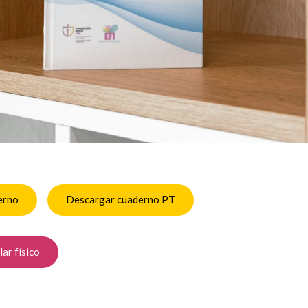
erno
Descargar cuaderno PT
lar físico