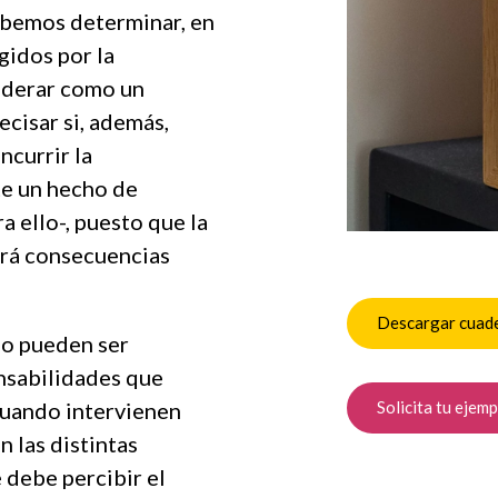
debemos determinar, en
gidos por la
siderar como un
cisar si, además,
ncurrir la
te un hecho de
a ello-, puesto que la
drá consecuencias
Descargar cuad
mo pueden ser
onsabilidades que
cuando intervienen
Solicita tu ejemp
 las distintas
 debe percibir el