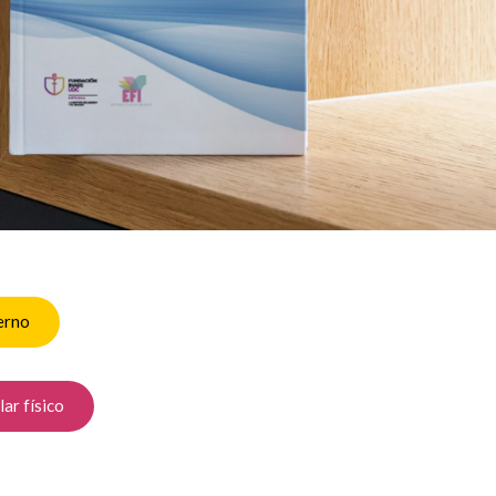
erno
lar físico