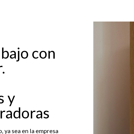
abajo con
.
s y
radoras
, ya sea en la empresa