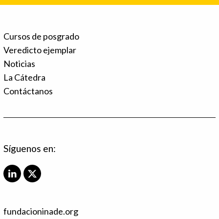
Cursos de posgrado
Veredicto ejemplar
Noticias
La Cátedra
Contáctanos
Síguenos en:
L
X
i
T
n
w
k
i
fundacioninade.org
e
t