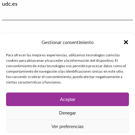
d
t
udc.es
I
e
n
r
Contacto
Gestionar consentimiento
986 48 52 28 - Ext.2
Para ofrecer las mejores experiencias, utilizamos tecnologías como las
cookies para almacenar y/o acceder a la información del dispositivo. El
administracion@catedrafundacioninade.org
consentimiento de estas tecnologías nos permitirá procesar datos como el
comportamiento de navegación o las identificaciones únicas en este sitio.
Universidade da Coruña - Facultad de Derecho
No consentir o retirar el consentimiento, puede afectar negativamente a
ciertas características y funciones.
Campus Elviña s/n
15071 – A Coruña
Aceptar
Denegar
2026 © Cátedra Fundación INADE
Ver preferencias
Aviso Legal
Política de privacidad