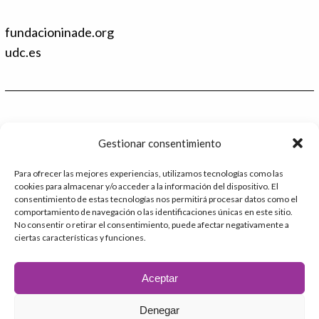
n
w
k
i
fundacioninade.org
e
t
d
t
udc.es
I
e
n
r
Contacto
Gestionar consentimiento
986 48 52 28 - Ext.2
Para ofrecer las mejores experiencias, utilizamos tecnologías como las
cookies para almacenar y/o acceder a la información del dispositivo. El
administracion@catedrafundacioninade.org
consentimiento de estas tecnologías nos permitirá procesar datos como el
comportamiento de navegación o las identificaciones únicas en este sitio.
Universidade da Coruña - Facultad de Derecho
No consentir o retirar el consentimiento, puede afectar negativamente a
ciertas características y funciones.
Campus Elviña s/n
15071 – A Coruña
Aceptar
Denegar