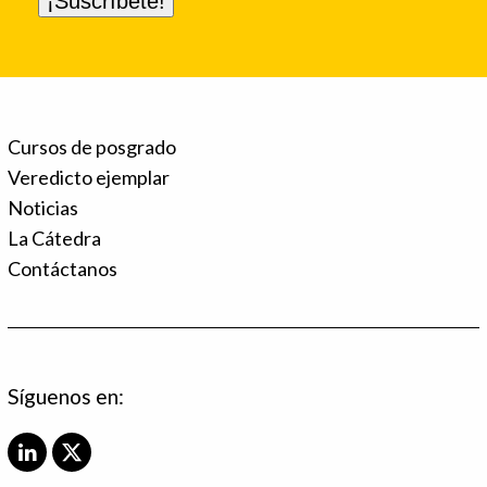
Cursos de posgrado
Veredicto ejemplar
Noticias
La Cátedra
Contáctanos
Síguenos en:
L
X
i
T