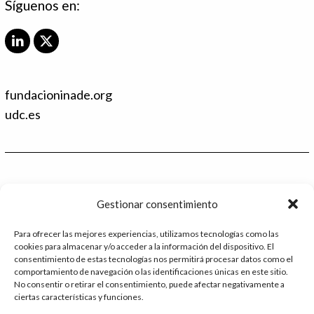
Síguenos en:
L
X
i
T
n
w
k
i
fundacioninade.org
e
t
d
t
udc.es
I
e
n
r
Contacto
Gestionar consentimiento
986 48 52 28 - Ext.2
Para ofrecer las mejores experiencias, utilizamos tecnologías como las
cookies para almacenar y/o acceder a la información del dispositivo. El
administracion@catedrafundacioninade.org
consentimiento de estas tecnologías nos permitirá procesar datos como el
comportamiento de navegación o las identificaciones únicas en este sitio.
Universidade da Coruña - Facultad de Derecho
No consentir o retirar el consentimiento, puede afectar negativamente a
ciertas características y funciones.
Campus Elviña s/n