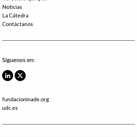
Noticias
La Cátedra
Contáctanos
Síguenos en:
L
X
i
T
n
w
k
i
fundacioninade.org
e
t
d
t
udc.es
I
e
n
r