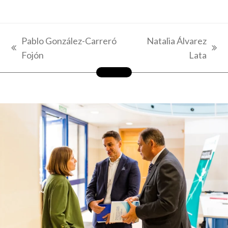
Pablo González-Carreró
Natalia Álvarez
previous
next
Fojón
Lata
post:
post: