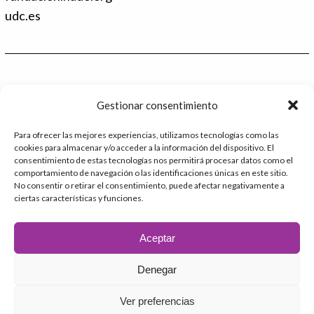
e
t
d
t
udc.es
I
e
n
r
Contacto
Gestionar consentimiento
986 48 52 28 - Ext.2
Para ofrecer las mejores experiencias, utilizamos tecnologías como las
cookies para almacenar y/o acceder a la información del dispositivo. El
administracion@catedrafundacioninade.org
consentimiento de estas tecnologías nos permitirá procesar datos como el
comportamiento de navegación o las identificaciones únicas en este sitio.
Universidade da Coruña - Facultad de Derecho
No consentir o retirar el consentimiento, puede afectar negativamente a
ciertas características y funciones.
Campus Elviña s/n
15071 – A Coruña
Aceptar
Denegar
2026 © Cátedra Fundación INADE
Ver preferencias
Aviso Legal
Política de privacidad