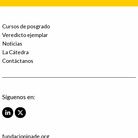
Cursos de posgrado
Veredicto ejemplar
Noticias
La Cátedra
Contáctanos
Síguenos en:
L
X
i
T
n
w
k
i
fundacioninade.org