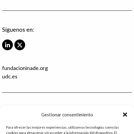
Síguenos en:
L
X
i
T
n
w
k
i
fundacioninade.org
e
t
d
t
udc.es
I
e
n
r
Contacto
Gestionar consentimiento
986 48 52 28 - Ext.2
Para ofrecer las mejores experiencias, utilizamos tecnologías como las
cookies para almacenar y/o acceder a la información del dispositivo. El