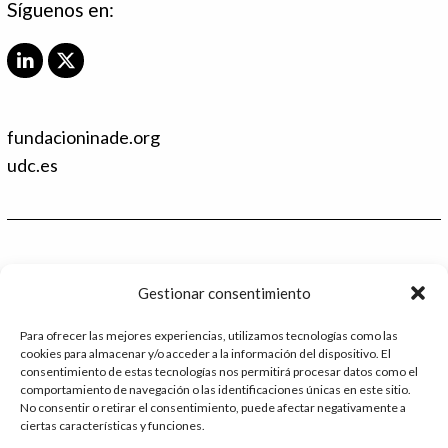
Síguenos en:
L
X
i
T
n
w
k
i
fundacioninade.org
e
t
d
t
udc.es
I
e
n
r
Contacto
Gestionar consentimiento
986 48 52 28 - Ext.2
Para ofrecer las mejores experiencias, utilizamos tecnologías como las
cookies para almacenar y/o acceder a la información del dispositivo. El
administracion@catedrafundacioninade.org
consentimiento de estas tecnologías nos permitirá procesar datos como el
comportamiento de navegación o las identificaciones únicas en este sitio.
Universidade da Coruña - Facultad de Derecho
No consentir o retirar el consentimiento, puede afectar negativamente a
ciertas características y funciones.
Campus Elviña s/n