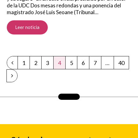
de la UDC Dos mesas redondas y una ponencia del
magistrado José Luis Seoane (Tribunal…
Leer noticia
1
2
3
4
5
6
7
…
40
Anterior
Page
Page
Page
Page
Page
Page
Page
Page
Siguiente