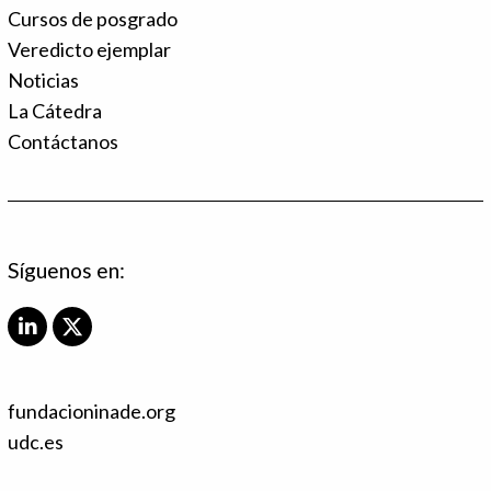
Cursos de posgrado
Veredicto ejemplar
Noticias
La Cátedra
Contáctanos
Síguenos en:
L
X
i
T
n
w
k
i
fundacioninade.org
e
t
d
t
udc.es
I
e
n
r