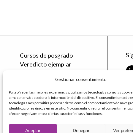
Sí
Cursos de posgrado
Veredicto ejemplar
Noticias
Gestionar consentimiento
La Cátedra
Contáctanos
Para ofrecer las mejores experiencias, utilizamos tecnologías como las cookie
fu
almacenar y/o acceder a la información del dispositivo. El consentimiento de e
ud
tecnologías nos permitirá procesar datos como el comportamiento de navegaci
identificaciones únicas en este sitio. No consentir o retirar el consentimiento
afectar negativamente a ciertas características y funciones.
Aceptar
Denegar
Ver prefe