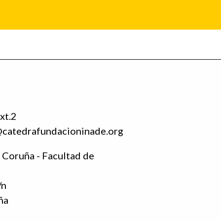
xt.2
@catedrafundacioninade.org
 Coruña - Facultad de
/n
ña