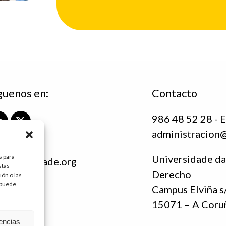
guenos en:
Contacto
986 48 52 28 - E
L
X
administracion
i
T
n
w
k
i
s para
Universidade da
ndacioninade.org
e
t
stas
Derecho
c.es
ón o las
d
t
, puede
I
e
Campus Elviña s
n
r
15071 – A Coru
rencias