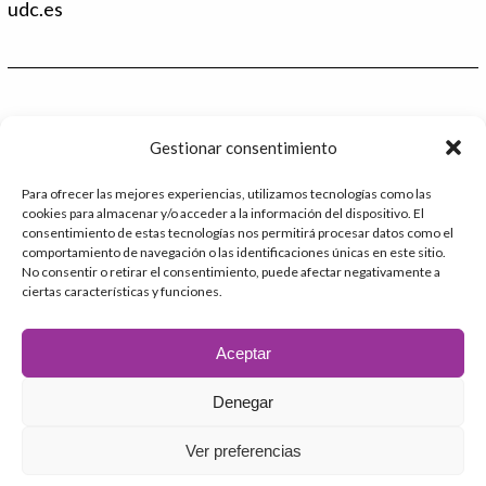
d
t
udc.es
I
e
n
r
Contacto
Gestionar consentimiento
986 48 52 28 - Ext.2
Para ofrecer las mejores experiencias, utilizamos tecnologías como las
cookies para almacenar y/o acceder a la información del dispositivo. El
administracion@catedrafundacioninade.org
consentimiento de estas tecnologías nos permitirá procesar datos como el
comportamiento de navegación o las identificaciones únicas en este sitio.
Universidade da Coruña - Facultad de Derecho
No consentir o retirar el consentimiento, puede afectar negativamente a
ciertas características y funciones.
Campus Elviña s/n
15071 – A Coruña
Aceptar
Denegar
2026 © Cátedra Fundación INADE
Ver preferencias
Aviso Legal
Política de privacidad