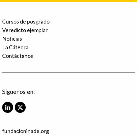
Cursos de posgrado
Veredicto ejemplar
Noticias
La Cátedra
Contáctanos
Síguenos en:
L
X
i
T
n
w
k
i
fundacioninade.org
e
t