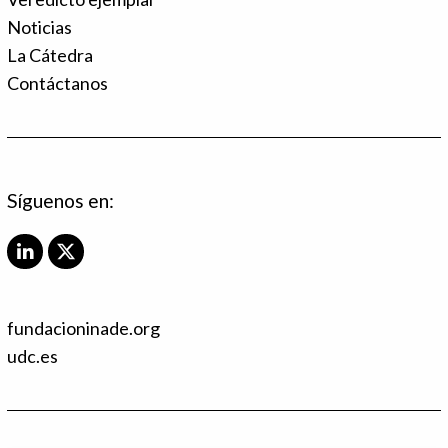
Noticias
La Cátedra
Contáctanos
Síguenos en:
L
X
i
T
n
w
k
i
fundacioninade.org
e
t
d
t
udc.es
I
e
n
r