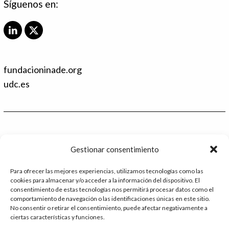
Síguenos en:
L
X
i
T
n
w
k
i
fundacioninade.org
e
t
d
t
udc.es
I
e
n
r
Contacto
Gestionar consentimiento
986 48 52 28 - Ext.2
Para ofrecer las mejores experiencias, utilizamos tecnologías como las
cookies para almacenar y/o acceder a la información del dispositivo. El
administracion@catedrafundacioninade.org
consentimiento de estas tecnologías nos permitirá procesar datos como el
comportamiento de navegación o las identificaciones únicas en este sitio.
Universidade da Coruña - Facultad de Derecho
No consentir o retirar el consentimiento, puede afectar negativamente a
ciertas características y funciones.
Campus Elviña s/n