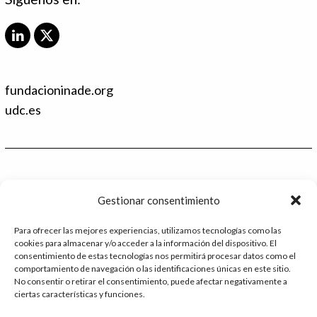
L
X
i
T
n
w
k
i
fundacioninade.org
e
t
d
t
udc.es
I
e
n
r
Contacto
Gestionar consentimiento
986 48 52 28 - Ext.2
Para ofrecer las mejores experiencias, utilizamos tecnologías como las
cookies para almacenar y/o acceder a la información del dispositivo. El
administracion@catedrafundacioninade.org
consentimiento de estas tecnologías nos permitirá procesar datos como el
comportamiento de navegación o las identificaciones únicas en este sitio.
Universidade da Coruña - Facultad de Derecho
No consentir o retirar el consentimiento, puede afectar negativamente a
ciertas características y funciones.
Campus Elviña s/n