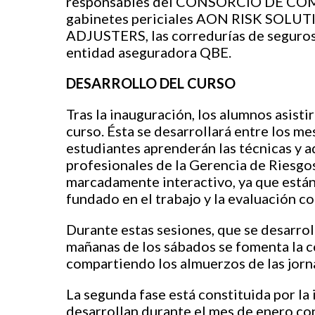
responsables del CONSORCIO DE C
gabinetes periciales AON RISK SOL
ADJUSTERS, las corredurías de seguros
entidad aseguradora QBE.
D
ESARROLLO DEL
C
URSO
Tras la inauguración, los alumnos asisti
curso. Ésta se desarrollará entre los me
estudiantes aprenderán las técnicas y a
profesionales de la Gerencia de Riesgos
marcadamente interactivo, ya que están 
fundado en el trabajo y la evaluación c
Durante estas sesiones, que se desarrol
mañanas de los sábados se fomenta la c
compartiendo los almuerzos de las jorna
La segunda fase está constituida por la 
desarrollan durante el mes de enero con