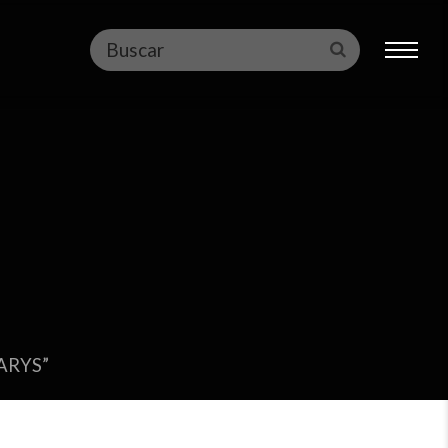
Buscar
Enviar
IARYS”