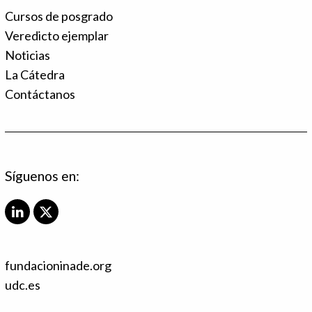
Cursos de posgrado
Veredicto ejemplar
Noticias
La Cátedra
Contáctanos
Síguenos en:
L
X
i
T
n
w
k
i
fundacioninade.org
e
t
d
t
udc.es
I
e
n
r