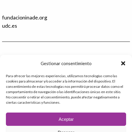
i
T
n
w
k
i
fundacioninade.org
e
t
d
t
udc.es
I
e
n
r
Contacto
Gestionar consentimiento
986 48 52 28 - Ext.2
Para ofrecer las mejores experiencias, utilizamos tecnologías como las
cookies para almacenar y/o acceder a la información del dispositivo. El
administracion@catedrafundacioninade.org
consentimiento de estas tecnologías nos permitirá procesar datos como el
comportamiento de navegación o las identificaciones únicas en este sitio.
Universidade da Coruña - Facultad de Derecho
No consentir o retirar el consentimiento, puede afectar negativamente a
ciertas características y funciones.
Campus Elviña s/n
15071 – A Coruña
Aceptar