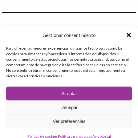
I
e
n
r
Contacto
Gestionar consentimiento
986 48 52 28 - Ext.2
Para ofrecer las mejores experiencias, utilizamos tecnologías como las
cookies para almacenar y/o acceder a la información del dispositivo. El
administracion@catedrafundacioninade.org
consentimiento de estas tecnologías nos permitirá procesar datos como el
comportamiento de navegación o las identificaciones únicas en este sitio.
Universidade da Coruña - Facultad de Derecho
No consentir o retirar el consentimiento, puede afectar negativamente a
ciertas características y funciones.
Campus Elviña s/n
15071 – A Coruña
Aceptar
Denegar
2026 © Cátedra Fundación INADE
Ver preferencias
Aviso Legal
Política de privacidad
Política de cookies
Política de cookies
Política de privacidad
Aviso Legal