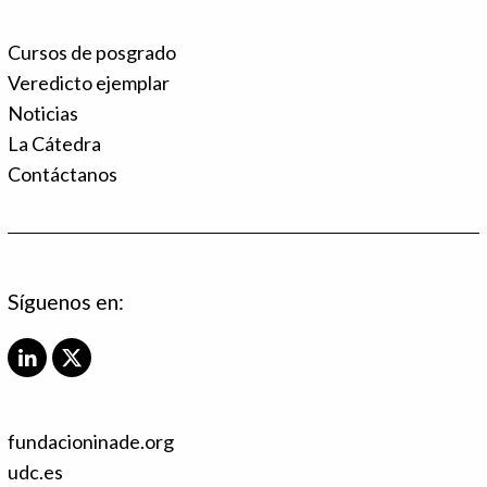
Cursos de posgrado
Veredicto ejemplar
Noticias
La Cátedra
Contáctanos
Síguenos en:
L
X
i
T
n
w
k
i
fundacioninade.org
e
t
d
t
udc.es