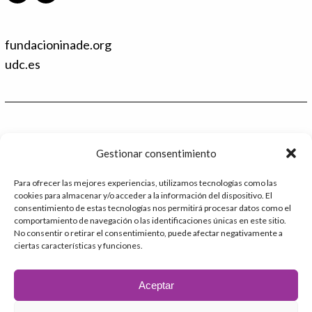
i
T
n
w
k
i
fundacioninade.org
e
t
d
t
udc.es
I
e
n
r
Contacto
Gestionar consentimiento
986 48 52 28 - Ext.2
Para ofrecer las mejores experiencias, utilizamos tecnologías como las
cookies para almacenar y/o acceder a la información del dispositivo. El
administracion@catedrafundacioninade.org
consentimiento de estas tecnologías nos permitirá procesar datos como el
comportamiento de navegación o las identificaciones únicas en este sitio.
Universidade da Coruña - Facultad de Derecho
No consentir o retirar el consentimiento, puede afectar negativamente a
ciertas características y funciones.
Campus Elviña s/n
15071 – A Coruña
Aceptar