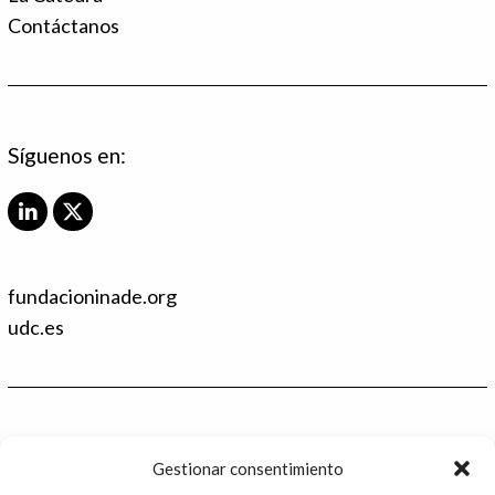
Contáctanos
Síguenos en:
L
X
i
T
n
w
k
i
fundacioninade.org
e
t
d
t
udc.es
I
e
n
r
Contacto
Gestionar consentimiento