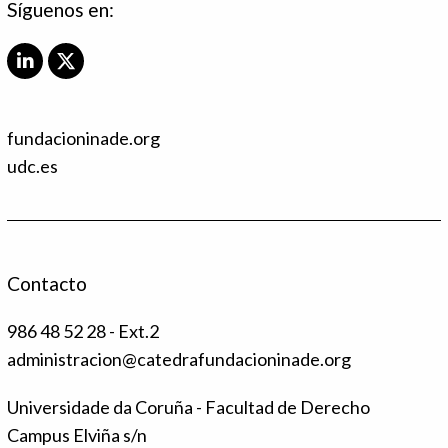
Síguenos en:
L
X
i
T
n
w
k
i
fundacioninade.org
e
t
d
t
udc.es
I
e
n
r
Contacto
986 48 52 28 - Ext.2
administracion@catedrafundacioninade.org
Universidade da Coruña - Facultad de Derecho
Campus Elviña s/n