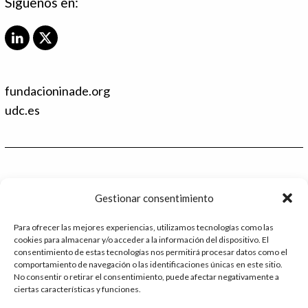
Síguenos en:
L
X
i
T
n
w
k
i
fundacioninade.org
e
t
d
t
udc.es
I
e
n
r
Contacto
Gestionar consentimiento
986 48 52 28 - Ext.2
Para ofrecer las mejores experiencias, utilizamos tecnologías como las
cookies para almacenar y/o acceder a la información del dispositivo. El
administracion@catedrafundacioninade.org
consentimiento de estas tecnologías nos permitirá procesar datos como el
comportamiento de navegación o las identificaciones únicas en este sitio.
Universidade da Coruña - Facultad de Derecho
No consentir o retirar el consentimiento, puede afectar negativamente a
ciertas características y funciones.
Campus Elviña s/n