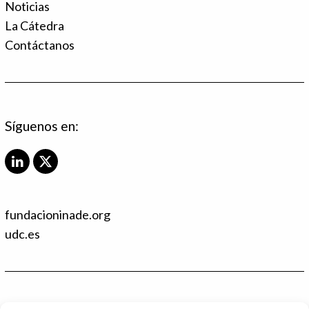
Noticias
La Cátedra
Contáctanos
Síguenos en:
L
X
i
T
n
w
k
i
fundacioninade.org
e
t
d
t
udc.es
I
e
n
r