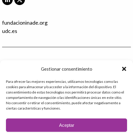
L
X
i
T
n
w
k
i
fundacioninade.org
e
t
d
t
udc.es
I
e
n
r
Contacto
Gestionar consentimiento
986 48 52 28 - Ext.2
Para ofrecer las mejores experiencias, utilizamos tecnologías como las
cookies para almacenar y/o acceder a la información del dispositivo. El
administracion@catedrafundacioninade.org
consentimiento de estas tecnologías nos permitirá procesar datos como el
comportamiento de navegación o las identificaciones únicas en este sitio.
Universidade da Coruña - Facultad de Derecho
No consentir o retirar el consentimiento, puede afectar negativamente a
ciertas características y funciones.
Campus Elviña s/n
15071 – A Coruña
Aceptar