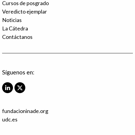
Cursos de posgrado
Veredicto ejemplar
Noticias
La Cátedra
Contáctanos
Síguenos en:
L
X
i
T
n
w
k
i
fundacioninade.org
e
t
d
t
udc.es
I
e
n
r