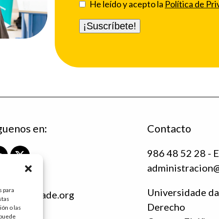
He leído y acepto la
Política de Pri
guenos en:
Contacto
986 48 52 28 - E
L
X
administracion
i
T
n
w
k
i
s para
Universidade da
ndacioninade.org
e
t
stas
Derecho
c.es
ón o las
d
t
, puede