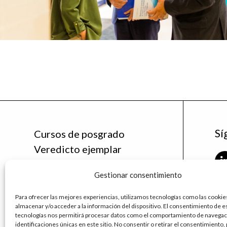
Sí
Cursos de posgrado
Veredicto ejemplar
Noticias
Gestionar consentimiento
La Cátedra
Contáctanos
Para ofrecer las mejores experiencias, utilizamos tecnologías como las cookie
fu
almacenar y/o acceder a la información del dispositivo. El consentimiento de e
ud
tecnologías nos permitirá procesar datos como el comportamiento de navegaci
identificaciones únicas en este sitio. No consentir o retirar el consentimiento