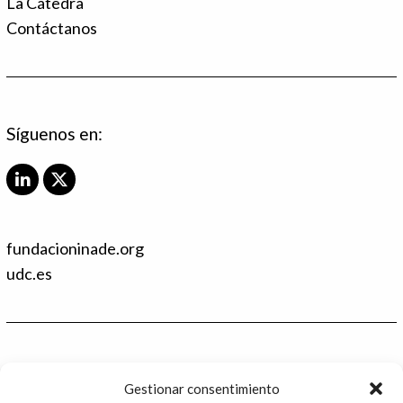
La Cátedra
Contáctanos
Síguenos en:
L
X
i
T
n
w
k
i
fundacioninade.org
e
t
d
t
udc.es
I
e
n
r
Contacto
Gestionar consentimiento