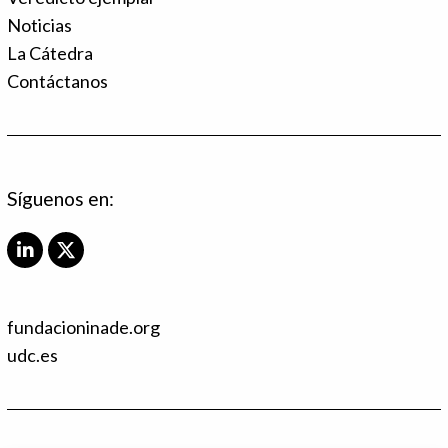
Noticias
La Cátedra
Contáctanos
Síguenos en:
L
X
i
T
n
w
k
i
fundacioninade.org
e
t
d
t
udc.es
I
e
n
r