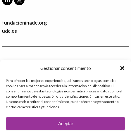
L
X
i
T
n
w
k
i
fundacioninade.org
e
t
d
t
udc.es
I
e
n
r
Contacto
Gestionar consentimiento
986 48 52 28 - Ext.2
Para ofrecer las mejores experiencias, utilizamos tecnologías como las
cookies para almacenar y/o acceder a la información del dispositivo. El
administracion@catedrafundacioninade.org
consentimiento de estas tecnologías nos permitirá procesar datos como el
comportamiento de navegación o las identificaciones únicas en este sitio.
Universidade da Coruña - Facultad de Derecho
No consentir o retirar el consentimiento, puede afectar negativamente a
ciertas características y funciones.
Campus Elviña s/n
15071 – A Coruña
Aceptar