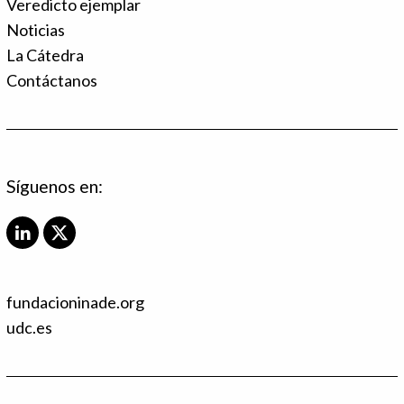
Veredicto ejemplar
Noticias
La Cátedra
Contáctanos
Síguenos en:
L
X
i
T
n
w
k
i
fundacioninade.org
e
t
d
t
udc.es
I
e
n
r