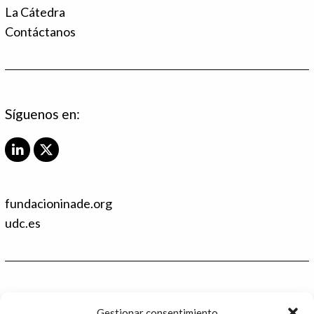
La Cátedra
Contáctanos
Síguenos en:
L
X
i
T
n
w
k
i
fundacioninade.org
e
t
d
t
udc.es
I
e
n
r
Contacto
Gestionar consentimiento