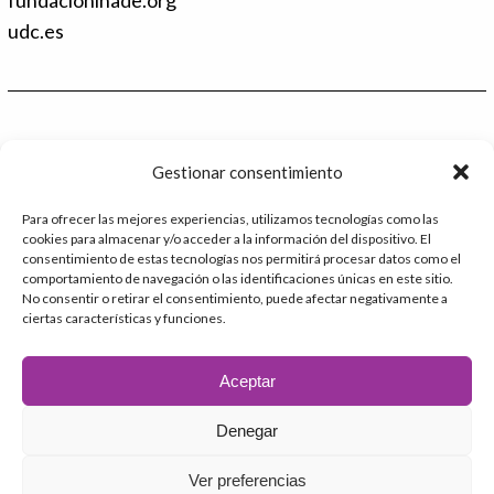
e
t
d
t
udc.es
I
e
n
r
Contacto
Gestionar consentimiento
986 48 52 28 - Ext.2
Para ofrecer las mejores experiencias, utilizamos tecnologías como las
cookies para almacenar y/o acceder a la información del dispositivo. El
administracion@catedrafundacioninade.org
consentimiento de estas tecnologías nos permitirá procesar datos como el
comportamiento de navegación o las identificaciones únicas en este sitio.
Universidade da Coruña - Facultad de Derecho
No consentir o retirar el consentimiento, puede afectar negativamente a
ciertas características y funciones.
Campus Elviña s/n
15071 – A Coruña
Aceptar
Denegar
2026 © Cátedra Fundación INADE
Ver preferencias