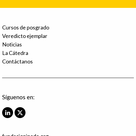
Cursos de posgrado
Veredicto ejemplar
Noticias
La Cátedra
Contáctanos
Síguenos en:
L
X
i
T
n
w
k
i
fundacioninade.org