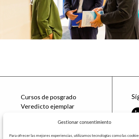
Sí
Cursos de posgrado
Veredicto ejemplar
Noticias
Gestionar consentimiento
La Cátedra
Contáctanos
Para ofrecer las mejores experiencias, utilizamos tecnologías como las cookie
fu