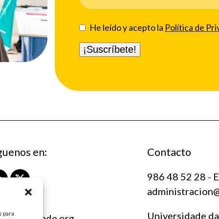
He leído y acepto la
Política de Pri
guenos en:
Contacto
986 48 52 28 - E
L
X
administracion
i
T
n
w
k
i
s para
Universidade da
ndacioninade.org