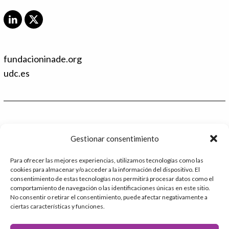
L
X
i
T
n
w
k
i
fundacioninade.org
e
t
d
t
udc.es
I
e
n
r
Contacto
Gestionar consentimiento
986 48 52 28 - Ext.2
Para ofrecer las mejores experiencias, utilizamos tecnologías como las
cookies para almacenar y/o acceder a la información del dispositivo. El
administracion@catedrafundacioninade.org
consentimiento de estas tecnologías nos permitirá procesar datos como el
comportamiento de navegación o las identificaciones únicas en este sitio.
Universidade da Coruña - Facultad de Derecho
No consentir o retirar el consentimiento, puede afectar negativamente a
ciertas características y funciones.
Campus Elviña s/n
15071 – A Coruña