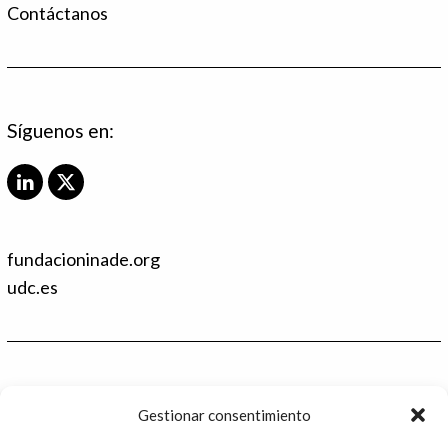
Contáctanos
Síguenos en:
L
X
i
T
n
w
k
i
fundacioninade.org
e
t
d
t
udc.es
I
e
n
r
Contacto
Gestionar consentimiento