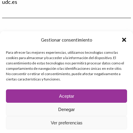
d
t
udc.es
I
e
n
r
Contacto
Gestionar consentimiento
986 48 52 28 - Ext.2
Para ofrecer las mejores experiencias, utilizamos tecnologías como las
cookies para almacenar y/o acceder a la información del dispositivo. El
administracion@catedrafundacioninade.org
consentimiento de estas tecnologías nos permitirá procesar datos como el
comportamiento de navegación o las identificaciones únicas en este sitio.
Universidade da Coruña - Facultad de Derecho
No consentir o retirar el consentimiento, puede afectar negativamente a
ciertas características y funciones.
Campus Elviña s/n
15071 – A Coruña
Aceptar
Denegar
2026 © Cátedra Fundación INADE
Ver preferencias
Aviso Legal
Política de privacidad