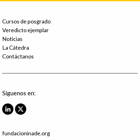
Cursos de posgrado
Veredicto ejemplar
Noticias
La Cátedra
Contáctanos
Síguenos en:
L
X
i
T
n
w
k
i
fundacioninade.org
e
t