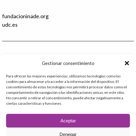
i
T
n
w
k
i
fundacioninade.org
e
t
d
t
udc.es
I
e
n
r
Contacto
Gestionar consentimiento
986 48 52 28 - Ext.2
Para ofrecer las mejores experiencias, utilizamos tecnologías como las
cookies para almacenar y/o acceder a la información del dispositivo. El
administracion@catedrafundacioninade.org
consentimiento de estas tecnologías nos permitirá procesar datos como el
comportamiento de navegación o las identificaciones únicas en este sitio.
Universidade da Coruña - Facultad de Derecho
No consentir o retirar el consentimiento, puede afectar negativamente a
ciertas características y funciones.
Campus Elviña s/n
15071 – A Coruña
Aceptar
Denegar