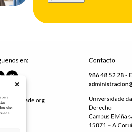
guenos en:
Contacto
986 48 52 28 - E
L
X
administracion
i
T
n
w
k
i
s para
Universidade da
ndacioninade.org
e
t
stas
Derecho
c.es
ón o las
d
t
, puede
I
e
Campus Elviña s
n
r
15071 – A Coru