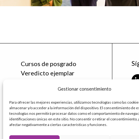
Sí
Cursos de posgrado
Veredicto ejemplar
Noticias
Gestionar consentimiento
La Cátedra
Contáctanos
Para ofrecer las mejores experiencias, utilizamos tecnologías como las cookie
fu
almacenar y/o acceder a la información del dispositivo. El consentimiento de e
ud
tecnologías nos permitirá procesar datos como el comportamiento de navegaci
identificaciones únicas en este sitio. No consentir o retirar el consentimiento
afectar negativamente a ciertas características y funciones.