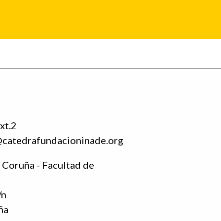
xt.2
@catedrafundacioninade.org
 Coruña - Facultad de
/n
ña