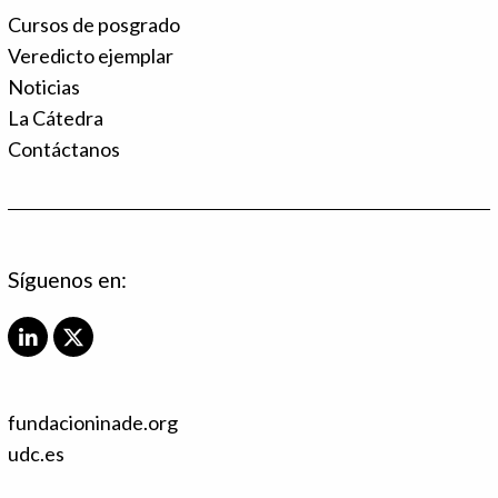
Cursos de posgrado
Veredicto ejemplar
Noticias
La Cátedra
Contáctanos
Síguenos en:
L
X
i
T
n
w
k
i
fundacioninade.org
e
t
d
t
udc.es
I
e
n
r