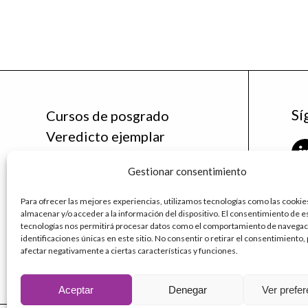
Sí
Cursos de posgrado
Veredicto ejemplar
Noticias
Gestionar consentimiento
La Cátedra
Contáctanos
Para ofrecer las mejores experiencias, utilizamos tecnologías como las cookie
fu
almacenar y/o acceder a la información del dispositivo. El consentimiento de e
ud
tecnologías nos permitirá procesar datos como el comportamiento de navegaci
identificaciones únicas en este sitio. No consentir o retirar el consentimiento
afectar negativamente a ciertas características y funciones.
Aceptar
Denegar
Ver prefe