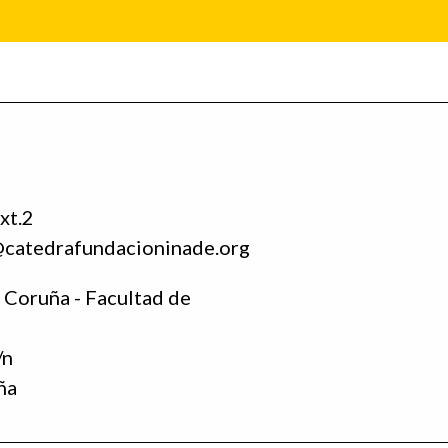
xt.2
@catedrafundacioninade.org
 Coruña - Facultad de
/n
ña