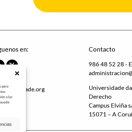
guenos en:
Contacto
986 48 52 28 - E
L
X
administracion
i
T
n
w
k
i
s para
Universidade da
ndacioninade.org
e
t
stas
Derecho
c.es
ón o las
d
t
, puede
I
e
Campus Elviña s
n
r
15071 – A Coru
rencias