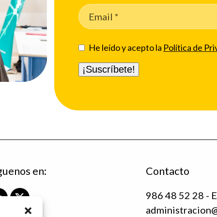
He leído y acepto la
Política de Pri
guenos en:
Contacto
986 48 52 28 - E
L
X
administracion
i
T