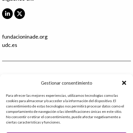
L
X
i
T
n
w
k
i
fundacioninade.org
e
t
d
t
udc.es
I
e
n
r
Contacto
Gestionar consentimiento
986 48 52 28 - Ext.2
Para ofrecer las mejores experiencias, utilizamos tecnologías como las
cookies para almacenar y/o acceder a la información del dispositivo. El
administracion@catedrafundacioninade.org
consentimiento de estas tecnologías nos permitirá procesar datos como el
comportamiento de navegación o las identificaciones únicas en este sitio.
Universidade da Coruña - Facultad de Derecho
No consentir o retirar el consentimiento, puede afectar negativamente a
ciertas características y funciones.
Campus Elviña s/n
15071 – A Coruña