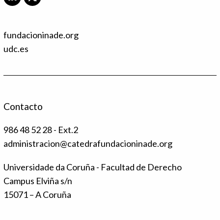
L
X
i
T
n
w
k
i
fundacioninade.org
e
t
d
t
udc.es
I
e
n
r
Contacto
986 48 52 28 - Ext.2
administracion@catedrafundacioninade.org
Universidade da Coruña - Facultad de Derecho
Campus Elviña s/n
15071 – A Coruña