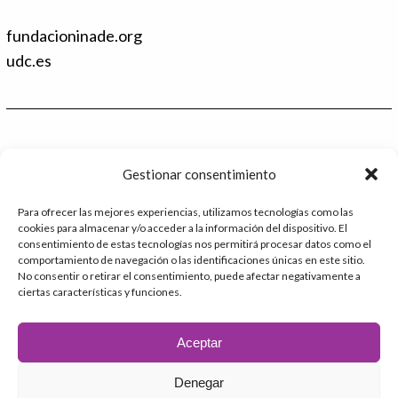
n
w
k
i
fundacioninade.org
e
t
d
t
udc.es
I
e
n
r
Contacto
Gestionar consentimiento
986 48 52 28 - Ext.2
Para ofrecer las mejores experiencias, utilizamos tecnologías como las
cookies para almacenar y/o acceder a la información del dispositivo. El
administracion@catedrafundacioninade.org
consentimiento de estas tecnologías nos permitirá procesar datos como el
comportamiento de navegación o las identificaciones únicas en este sitio.
Universidade da Coruña - Facultad de Derecho
No consentir o retirar el consentimiento, puede afectar negativamente a
ciertas características y funciones.
Campus Elviña s/n
15071 – A Coruña
Aceptar
Denegar