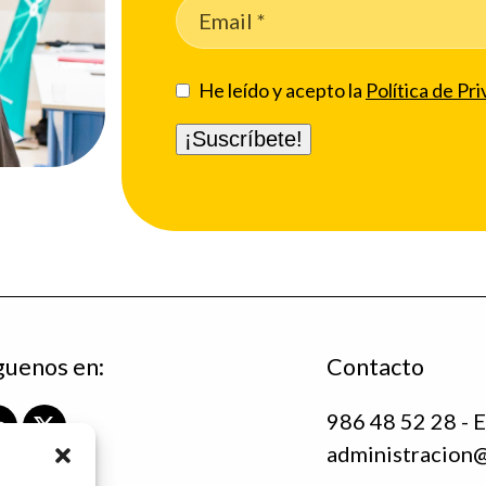
He leído y acepto la
Política de Pri
guenos en:
Contacto
986 48 52 28 - E
L
X
administracion
i
T
n
w