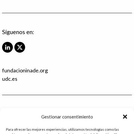
Síguenos en:
L
X
i
T
n
w
k
i
fundacioninade.org
e
t
d
t
udc.es
I
e
n
r
Contacto
Gestionar consentimiento
986 48 52 28 - Ext.2
Para ofrecer las mejores experiencias, utilizamos tecnologías como las