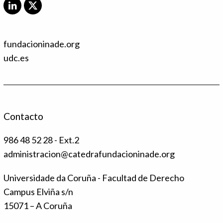
L
X
i
T
n
w
k
i
fundacioninade.org
e
t
d
t
udc.es
I
e
n
r
Contacto
986 48 52 28 - Ext.2
administracion@catedrafundacioninade.org
Universidade da Coruña - Facultad de Derecho
Campus Elviña s/n
15071 – A Coruña